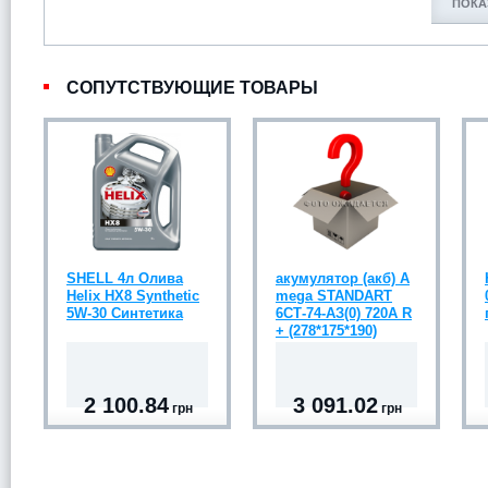
ПОКА
СОПУТСТВУЮЩИЕ ТОВАРЫ
SHELL 4л Олива
акумулятор (акб) A
Helix HX8 Synthetic
mega STANDART
5W-30 Синтетика
6СТ-74-АЗ(0) 720A R
+ (278*175*190)
2 100.84
3 091.02
грн
грн