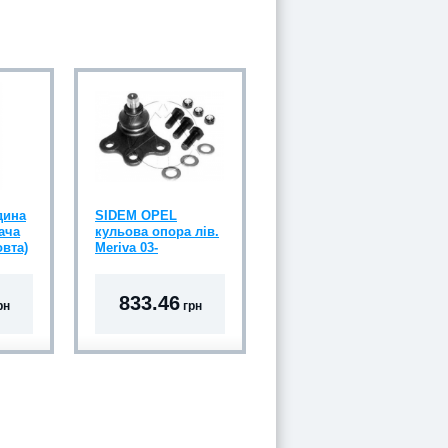
дина
SIDEM OPEL
ача
кульова опора лів.
овта)
Meriva 03-
833.46
рн
грн