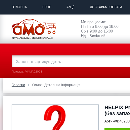
ГОЛОВНА
БЛОГ
АКЦІЇ
ДОСТАВКА І ОПЛАТА
Ми працюємо:
Пн-Пт з 9:00 до 19:00
Сб з 9:00 до 15:00
Нд - Вихідний
АВТОМОБІЛЬНИЙ МАГАЗИН ОНЛАЙН
Приклад:
VKMA02023
Головна
Олива. Детальна інформація
HELPIX Pr
(без запа
Артикул:
48230