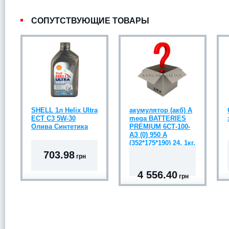
СОПУТСТВУЮЩИЕ ТОВАРЫ
SHELL 1л Helix Ultra
акумулятор (акб) А
ECT C3 5W-30
mega BATTERIES
Олива Синтетика
PREMIUM 6СТ-100-
АЗ (0) 950 A
(352*175*190) 24, 1кг.
703.98
грн
4 556.40
грн