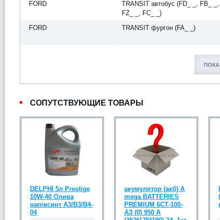
FORD
TRANSIT автобус (FD_ _, FB_ _,
FZ_ _, FC_ _)
FORD
TRANSIT фургон (FA_ _)
ПОКА
СОПУТСТВУЮЩИЕ ТОВАРЫ
DELPHI 5л Prestige
акумулятор (акб) А
10W-40 Олива
mega BATTERIES
напівсинт A3/B3/B4-
PREMIUM 6СТ-100-
04
АЗ (0) 950 A