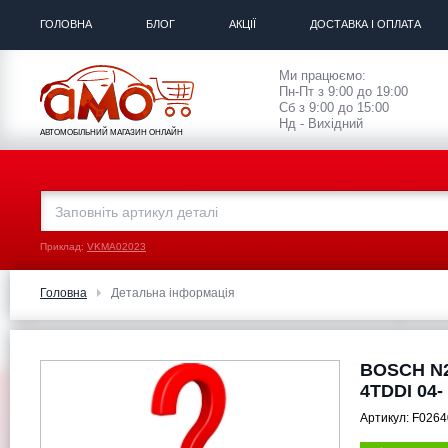
ГОЛОВНА
БЛОГ
АКЦІЇ
ДОСТАВКА І ОПЛАТА
Ми працюємо:
Пн-Пт з 9:00 до 19:00
Сб з 9:00 до 15:00
Нд - Вихідний
АВТОМОБІЛЬНИЙ МАГАЗИН ОНЛАЙН
Приклад:
VKMA02023
Головна
Детальна інформація
BOSCH N2
4TDDI 04-
Артикул:
F0264