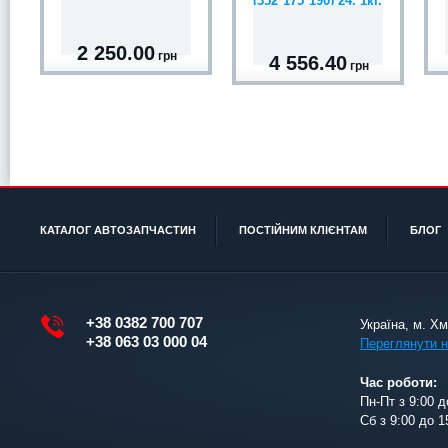
(352*175*190) 24, 1кг.
2 250.00
грн
4 556.40
грн
КАТАЛОГ АВТОЗАПЧАСТИН
ПОСТІЙНИМ КЛІЄНТАМ
БЛОГ
+38 0382 700 707
Україна, м. Х
+38 063 03 000 04
Переглянути н
Час роботи:
Пн-Пт з 9:00 д
Сб з 9:00 до 1