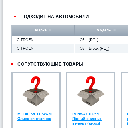
ПОДХОДИТ НА АВТОМОБИЛИ
Марка
Модель
CITROEN
C5 II (RC_)
CITROEN
C5 II Break (RE_)
СОПУТСТВУЮЩИЕ ТОВАРЫ
MOBIL 5л X1 5W-30
RUNWAY 0.65л
Олива синтетична
Пінний очисник
велюру (аероз)