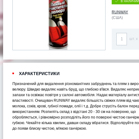
В НАЛИЧИИ
RUNWAY
(США)
шт. x
ХАРАКТЕРИСТИКИ
Призначений для видалення різноманітних забруднень та плям з вироб
велюру. Швидко видаляє навіть бруд, що глибоко в'ївся. Видаляє непри
запахи та освіжає повітря у салоні автомобіля. Надає матеріалу антис
властивості. Очищувач RUNWAY видаляє більшість свіжих плям від чаю,
молока, соків, крові, губної помади, олії і т.д. Добре струсіть балон пере
використанням. Розпиліть склад з відстані 20 - 30 см на поверхню, що
обробляється, і рівномірно розподіліть його по поверхні чистою ганчір
губкою. Чекайте кілька хвилин, давши складу вбратися. Відполіруйте п
до появи блиску чистою, м'якою ганчіркою.