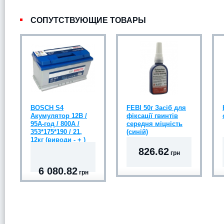
СОПУТСТВУЮЩИЕ ТОВАРЫ
BOSCH S4
FEBI 50г Засіб для
Акумулятор 12В /
фіксації гвинтів
95А-год / 800A /
середня міцність
353*175*190 / 21,
(синій)
12кг (виводи - + )
826.62
грн
6 080.82
грн