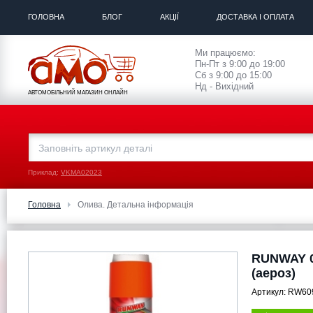
ГОЛОВНА
БЛОГ
АКЦІЇ
ДОСТАВКА І ОПЛАТА
Ми працюємо:
Пн-Пт з 9:00 до 19:00
Сб з 9:00 до 15:00
Нд - Вихідний
АВТОМОБІЛЬНИЙ МАГАЗИН ОНЛАЙН
Приклад:
VKMA02023
Головна
Олива. Детальна інформація
RUNWAY 0
(аероз)
Артикул:
RW60