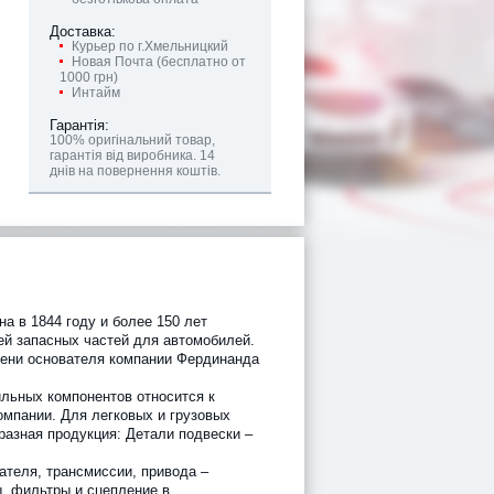
Доставка:
Курьер по г.Хмельницкий
Новая Почта (бесплатно от
1000 грн)
Интайм
Гарантія:
100% оригінальний товар,
гарантія від виробника. 14
днів на повернення коштів.
а в 1844 году и более 150 лет
ей запасных частей для автомобилей.
мени основателя компании Фердинанда
льных компонентов относится к
омпании. Для легковых и грузовых
разная продукция: Детали подвески –
ателя, трансмиссии, привода –
ы, фильтры и сцепление в