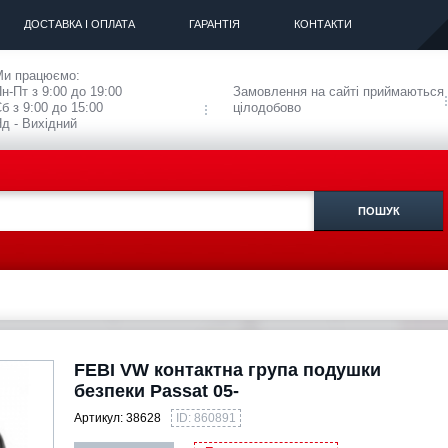
ДОСТАВКА І ОПЛАТА
ГАРАНТІЯ
КОНТАКТИ
Ми працюємо:
н-Пт з 9:00 до 19:00
Замовлення на сайті приймаються
б з 9:00 до 15:00
цілодобово
д - Вихідний
FEBI VW контактна група подушки
безпеки Passat 05-
Артикул:
38628
ID: 860891