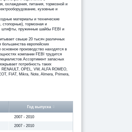
я, охлаждения, питания, тормозной и
лектрооборудование, кузовные и
ходные материалы и технические
, стопорные), тормозная и
 штифты, пружинные шайбы FEBI и
итывает свыше 20 тысяч различных
я большинства европейских
 основное производство находятся в
ощностях компании FEBI трудится
пециалистов.Ассортимент запасных
покрывает потребность таких
W, RENAULT, OPEL, VW, ALFA ROMEO,
 FIAT, Mikra, Note, Almera, Primera,
Год выпуска
2007 - 2010
2007 - 2010