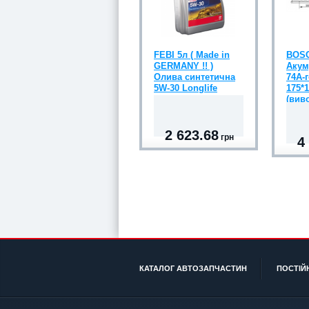
FEBI 5л ( Made in
BOSC
GERMANY !! )
Акум
Олива синтетична
74А-г
5W-30 Longlife
175*1
(виво
2 623.68
грн
4
КАТАЛОГ АВТОЗАПЧАСТИН
ПОСТІЙ