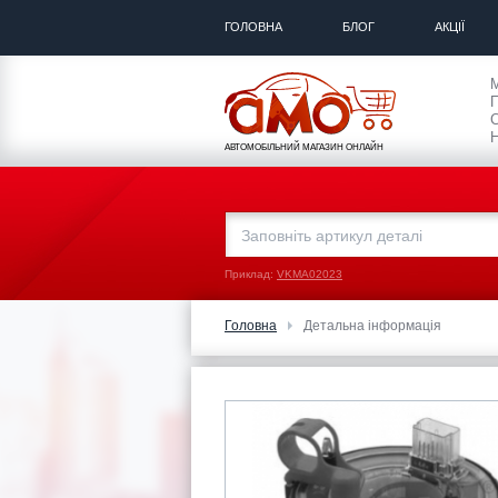
ГОЛОВНА
БЛОГ
АКЦІЇ
П
С
Н
АВТОМОБІЛЬНИЙ МАГАЗИН ОНЛАЙН
Приклад:
VKMA02023
Головна
Детальна інформація