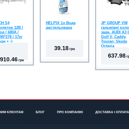
H S4
HELPIX 1л Вода
JP GROUP VW
улятор 12В /
дистильована
гальмівні кол
од / 680A /
задн. AUDI A3 0
90*278 / 17кг
Golf V, Caddy,
ди + -)
Touran; Skoda
Octavia
39.18
грн
637.98
г
 910.46
грн
НИМ КЛІЄНТАМ
БЛОГ
ПРО КОМПАНІЮ
ДОСТАВКА І ОПЛАТА