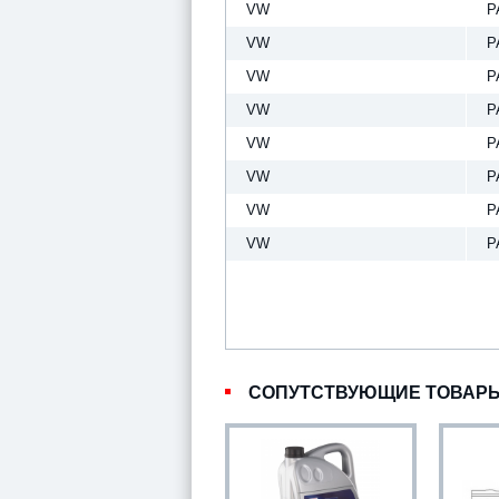
VW
P
VW
P
VW
P
VW
P
VW
P
VW
P
VW
P
VW
P
СОПУТСТВУЮЩИЕ ТОВАР