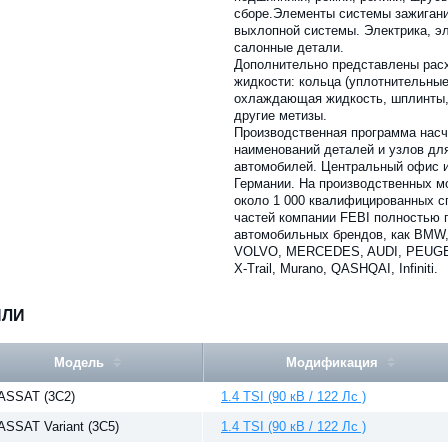
сборе.Элементы системы зажигани
выхлопной системы. Электрика, э
салонные детали.
Дополнительно представлены рас
жидкости: кольца (уплотнительные
охлаждающая жидкость, шплинты,
другие метизы.
Производственная программа насч
наименований деталей и узлов дл
автомобилей. Центральный офис и
Германии. На производственных м
около 1 000 квалифицированных с
частей компании FEBI полностью 
автомобильных брендов, как BM
VOLVO, MERCEDES, AUDI, PEUGEOT,
X-Trail, Murano, QASHQAI, Infiniti.
ИЛИ
Модель
Модификация
ASSAT (3C2)
1.4 TSI (90 кВ / 122 Лс )
ASSAT Variant (3C5)
1.4 TSI (90 кВ / 122 Лс )