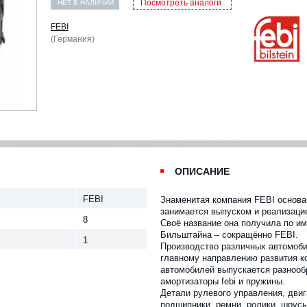
Посмотреть аналоги
НЕТ В НАЛИЧИИ
FEBI
(Германия)
ОПИСАНИЕ
FEBI
Знаменитая компания FEBI основан
занимается выпуском и реализаци
8
Своё название она получила по и
Бильштайна – сокращённо FEBI.
1
Производство различных автомоби
главному направлению развития к
автомобилей выпускается разнооб
амортизаторы febi и пружины.
Детали рулевого управления, двиг
подшипники, ремни, ролики, шрус