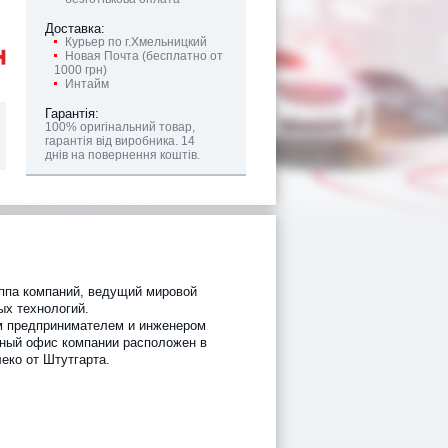
Доставка:
Курьер по г.Хмельницкий
Новая Почта (бесплатно от
1000 грн)
Интайм
Гарантія:
100% оригінальний товар,
гарантія від виробника. 14
днів на повернення коштів.
уппа компаний, ведущий мировой
ых технологий.
м предпринимателем и инженером
вный офис компании расположен в
еко от Штутгарта.