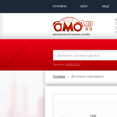
ГОЛОВНА
БЛОГ
АКЦІЇ
П
С
Н
АВТОМОБІЛЬНИЙ МАГАЗИН ОНЛАЙН
Приклад:
VKMA02023
Головна
Детальна інформація