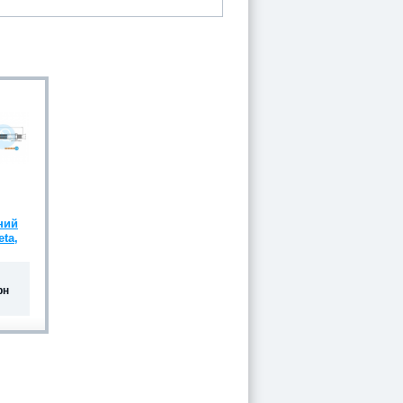
ний
eta,
рн