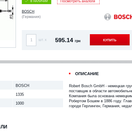
Посмотреть аналоги
В НАЛИЧИИ
BOSCH
(Германия)
595.14
шт. x
КУПИТЬ
грн
ОПИСАНИЕ
BOSCH
Robert Bosch GmbH - немецкая гр
поставщик в области автомобильн
1335
Компания была основана немецки
Робертом Бошем в 1886 году. Гла
1000
городе Герлинген, Германия, недал
ИЛИ