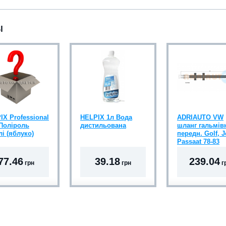
Ы
IX Professional
HELPIX 1л Вода
ADRIAUTO VW
 Поліроль
дистильована
шланг гальмів
лі (яблуко)
передн. Golf, J
Passaat 78-83
77.46
39.18
239.04
грн
грн
г