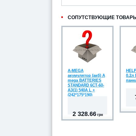
СОПУТСТВУЮЩИЕ ТОВАР
A-MEGA
HELP
акумулятор (акб) A
0.2л
mega BATTERIES
пане
STANDARD 6СТ-60-
АЗ(1) 540A L +
(242*175*190)
2 328.66
грн