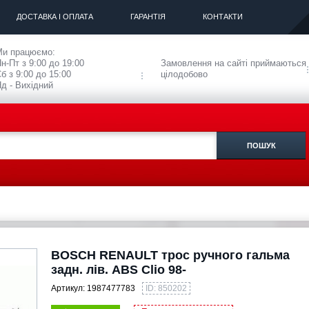
ДОСТАВКА І ОПЛАТА
ГАРАНТІЯ
КОНТАКТИ
Ми працюємо:
н-Пт з 9:00 до 19:00
Замовлення на сайті приймаються
б з 9:00 до 15:00
цілодобово
д - Вихідний
BOSCH RENAULT трос ручного гальма
задн. лів. ABS Clio 98-
Артикул:
1987477783
ID: 850202