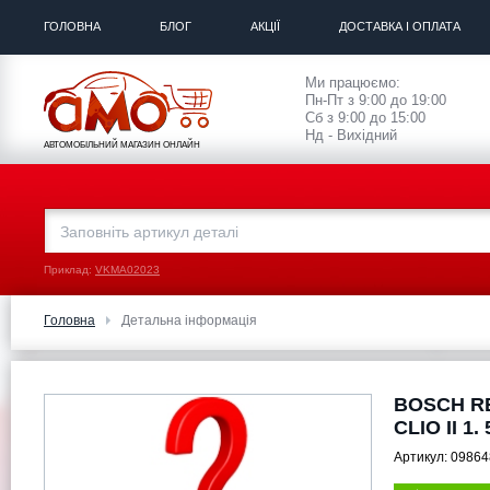
ГОЛОВНА
БЛОГ
АКЦІЇ
ДОСТАВКА І ОПЛАТА
Ми працюємо:
Пн-Пт з 9:00 до 19:00
Сб з 9:00 до 15:00
Нд - Вихідний
АВТОМОБІЛЬНИЙ МАГАЗИН ОНЛАЙН
Приклад:
VKMA02023
Головна
Детальна інформація
BOSCH RE
CLIO II 1.
Артикул:
09864