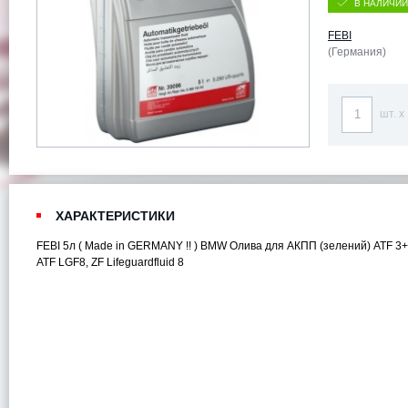
В НАЛИЧИИ
FEBI
(Германия)
шт. x
ХАРАКТЕРИСТИКИ
FEBI 5л ( Made in GERMANY !! ) BMW Олива для АКПП (зелений) ATF 3+
ATF LGF8, ZF Lifeguardfluid 8