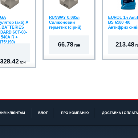
EGA
RUNWAY 0.085л
EUROL 1л Antif
улятор (акб) A
Силіконовий
BS 6580 -80
 BATTERIES
герметик (сірий)
Антифриз сині
DARD 6СТ-60-
 540A R +
175*190)
66.78
213.48
грн
г
 328.42
грн
НИМ КЛІЄНТАМ
БЛОГ
ПРО КОМПАНІЮ
ДОСТАВКА І ОПЛАТА