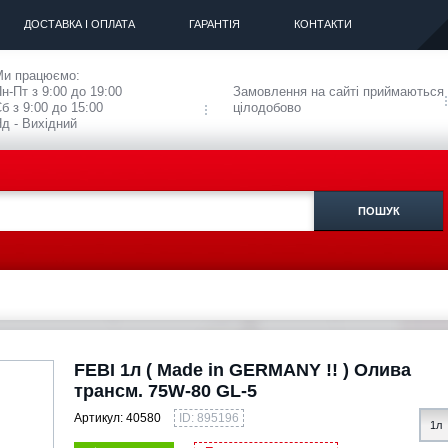
ДОСТАВКА І ОПЛАТА
ГАРАНТІЯ
КОНТАКТИ
Ми працюємо:
н-Пт з 9:00 до 19:00
Замовлення на сайті приймаються
б з 9:00 до 15:00
цілодобово
д - Вихідний
FEBI 1л ( Made in GERMANY !! ) Олива
трансм. 75W-80 GL-5
Артикул:
40580
ID: 895196
1л