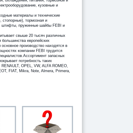
я, охлаждения, питания, тормозной и
лектрооборудование, кузовные и
ходные материалы и технические
, стопорные), тормозная и
 штифты, пружинные шайбы FEBI и
итывает свыше 20 тысяч различных
я большинства европейских
 основное производство находятся в
ощностях компании FEBI трудится
пециалистов.Ассортимент запасных
покрывает потребность таких
W, RENAULT, OPEL, VW, ALFA ROMEO,
 FIAT, Mikra, Note, Almera, Primera,