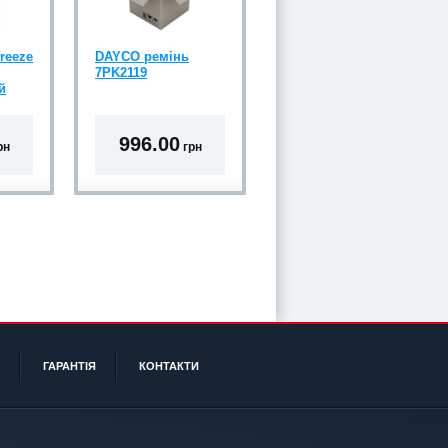
reeze
DAYCO ремінь
7PK2119
й
996.00
рн
грн
ГАРАНТІЯ
КОНТАКТИ