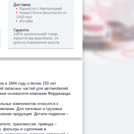
Доставка:
Курьер по г.Хмельницкий
Новая Почта (бесплатно от
1000 грн)
Интайм
Гарантія:
100% оригінальний товар,
гарантія від виробника. 14
днів на повернення коштів.
а в 1844 году и более 150 лет
ей запасных частей для автомобилей.
мени основателя компании Фердинанда
льных компонентов относится к
омпании. Для легковых и грузовых
разная продукция: Детали подвески –
ателя, трансмиссии, привода –
ы, фильтры и сцепление в