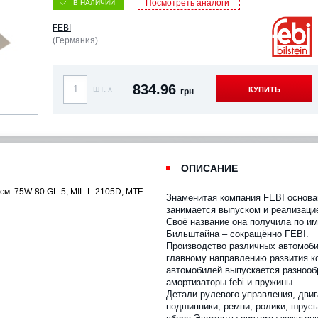
Посмотреть аналоги
В НАЛИЧИИ
FEBI
(Германия)
834.96
шт. x
КУПИТЬ
грн
ОПИСАНИЕ
нсм. 75W-80 GL-5, MIL-L-2105D, MTF
Знаменитая компания FEBI основан
занимается выпуском и реализаци
Своё название она получила по и
Бильштайна – сокращённо FEBI.
Производство различных автомоби
главному направлению развития к
автомобилей выпускается разнооб
амортизаторы febi и пружины.
Детали рулевого управления, двиг
подшипники, ремни, ролики, шрус