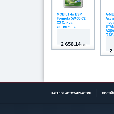
MOBIL1 4л ESP
A-M
Formula 5W-30 C2
Акум
C3 Олива
mega
синтетична
STAN
АЗ(0)
(242*
2 656.14
грн
2
КАТАЛОГ АВТОЗАПЧАСТИН
ПОСТІЙ