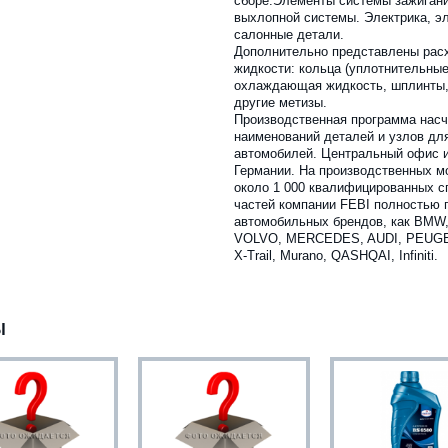
сборе.Элементы системы зажигани
выхлопной системы. Электрика, э
салонные детали.
Дополнительно представлены рас
жидкости: кольца (уплотнительные
охлаждающая жидкость, шплинты,
другие метизы.
Производственная программа насч
наименований деталей и узлов дл
автомобилей. Центральный офис и
Германии. На производственных м
около 1 000 квалифицированных с
частей компании FEBI полностью 
автомобильных брендов, как BM
VOLVO, MERCEDES, AUDI, PEUGEOT,
X-Trail, Murano, QASHQAI, Infiniti.
Ы