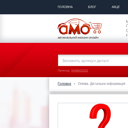
ГОЛОВНА
БЛОГ
АКЦІЇ
П
С
Н
АВТОМОБІЛЬНИЙ МАГАЗИН ОНЛАЙН
Приклад:
VKMA02023
Головна
Олива. Детальна інформація