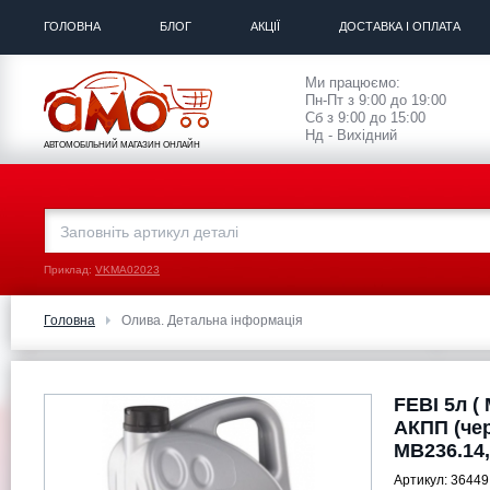
ГОЛОВНА
БЛОГ
АКЦІЇ
ДОСТАВКА І ОПЛАТА
Ми працюємо:
Пн-Пт з 9:00 до 19:00
Сб з 9:00 до 15:00
Нд - Вихідний
АВТОМОБІЛЬНИЙ МАГАЗИН ОНЛАЙН
Приклад:
VKMA02023
Головна
Олива. Детальна інформація
FEBI 5л (
АКПП (чер
MB236.14,
Артикул:
36449