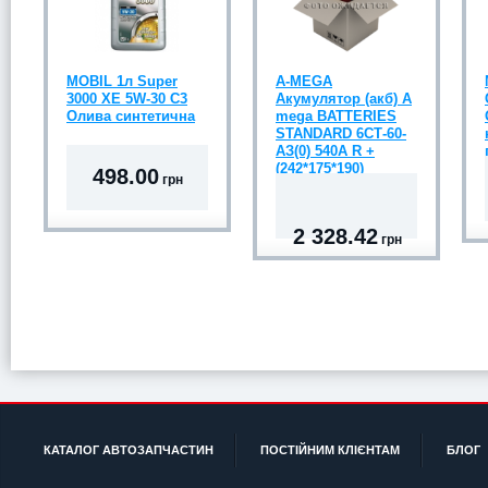
MOBIL 1л Super
A-MEGA
3000 XE 5W-30 C3
Акумулятор (акб) A
Олива синтетична
mega BATTERIES
STANDARD 6СТ-60-
АЗ(0) 540A R +
(242*175*190)
498.00
грн
2 328.42
грн
КАТАЛОГ АВТОЗАПЧАСТИН
ПОСТІЙНИМ КЛІЄНТАМ
БЛОГ