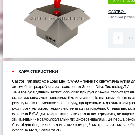
В НАЛИЧИИ
CASTROL
(Великобритан
шт. x
ХАРАКТЕРИСТИКИ
Castrol Transmax Axle Long Life 75W-90 – повністю синтетична олива дл
автомобілів, розроблена за технологією Smooth Drive TechnologyTM.
Забезпечує відмінний захист, особливо при русі у режимі стоп-старт чи
екстремальних умов, наприклад буксирування. Це підтримує більш пла
роботу мосту та зменшує рівень шуму, що призводить до більш комфо
руху протягом усього терміну експлуатації автомобіля. Спеціально роз
схвалено BMW для використання у всіх головних передачах, оснащени
звичайними (не самоблокувальними) диференціалами. Це перша реко
Castrol для кінцевих передач важких комерційних транспортних засобів
схвалена MAN, Scania та ZF/