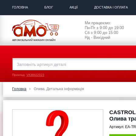
ГОЛОВНА
БЛОГ
АКЦІЇ
ДОСТАВКА І ОПЛАТА
Ми працюємо:
Пн-Пт з 9:00 до 19:00
Сб з 9:00 до 15:00
Нд - Вихідний
АВТОМОБІЛЬНИЙ МАГАЗИН ОНЛАЙН
Приклад:
VKMA02023
Головна
Олива. Детальна інформація
CASTROL 
Олива тр
Артикул:
EA-TR