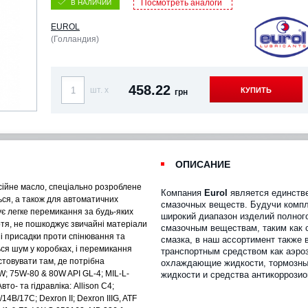
Посмотреть аналоги
В НАЛИЧИИ
EUROL
(Голландия)
458.22
шт. x
КУПИТЬ
грн
ОПИСАНИЕ
ісійне масло, спеціально розроблене
Компания
Eurol
является единств
ся, а також для автоматичних
смазочных веществ. Будучи компл
чує легке перемикання за будь-яких
широкий диапазон изделий полного
ртя, не пошкоджує звичайні матеріали
смазочным веществам, таким как 
ак і присадки проти спінювання та
смазка, в наш ассортимент также 
ся шум у коробках, і перемикання
транспортным средством как аэро
стовувати там, де потрібна
охлаждающие жидкости, тормозны
W; 75W-80 & 80W API GL-4; MIL-L-
жидкости и средства антикоррози
то- та гідравліка: Allison C4;
14B/17C; Dexron II; Dexron IIIG, ATF