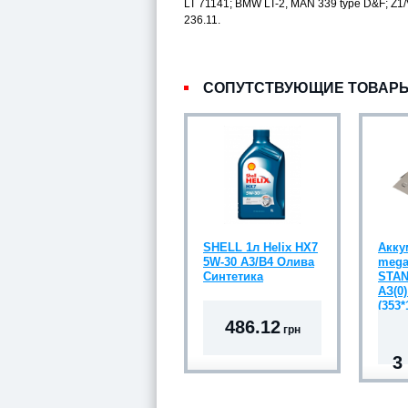
LT 71141; BMW LT-2, MAN 339 type D&F; Z1
236.11.
СОПУТСТВУЮЩИЕ ТОВАР
SHELL 1л Helix HX7
Акку
5W-30 A3/B4 Олива
mega
Синтетика
STAN
АЗ(0)
(353*
486.12
грн
3