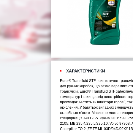
ХАРАКТЕРИСТИКИ
Eurol® Transfluid STF - синтетичне трансм
для ручних коробок, що важко перемикають
трансмісій. Eurol® Transfluid STF забезпе
температур і захищає від непотрібного те
прокладок, містить як інгібітори корозії, т
окислення. У багатьох випадках зменшуєть
стає більш м'яким. Масло не можна викори
специфікація API GL-5. Ручна КПП: SAE 75
2105; MB 235.4/235.5/235.10, Volvo 97308. Ав
Caterpillar TO-2 ,ZF TE ML 03D/04D/09X/11B/