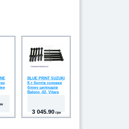
INE
BLUE PRINT SUZUKI
ray
К-т болтів головки
йке
блоку циліндрів
Baleno -02, Vitara
рн
3 045.90
грн