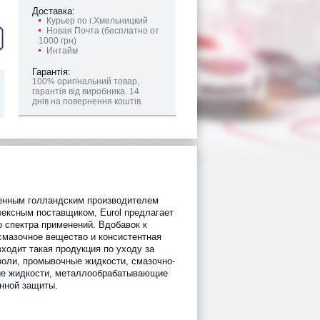
Доставка:
Курьер по г.Хмельницкий
Новая Почта (бесплатно от
1000 грн)
Интайм
Гарантія:
100% оригінальний товар,
гарантія від виробника. 14
днів на повернення коштів.
енным голландским производителем
ексным поставщиком, Eurol предлагает
 спектра применений. Вдобавок к
смазочное вещество и консистентная
входит такая продукция по уходу за
золи, промывочные жидкости, смазочно-
е жидкости, металлообрабатывающие
онной защиты.