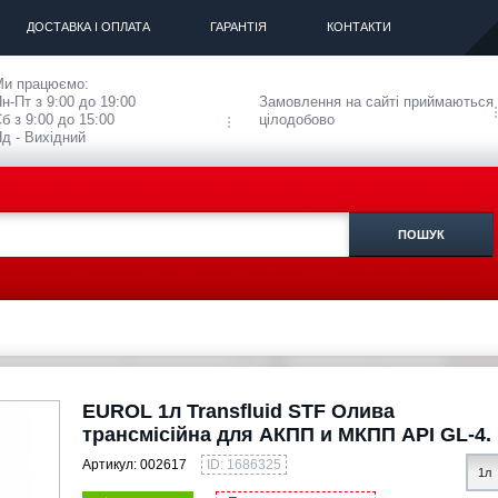
ДОСТАВКА І ОПЛАТА
ГАРАНТІЯ
КОНТАКТИ
Ми працюємо:
н-Пт з 9:00 до 19:00
Замовлення на сайті приймаються
б з 9:00 до 15:00
цілодобово
д - Вихідний
EUROL 1л Transfluid STF Олива
трансмісійна для АКПП и МКПП API GL-4.
Артикул:
002617
ID: 1686325
1л