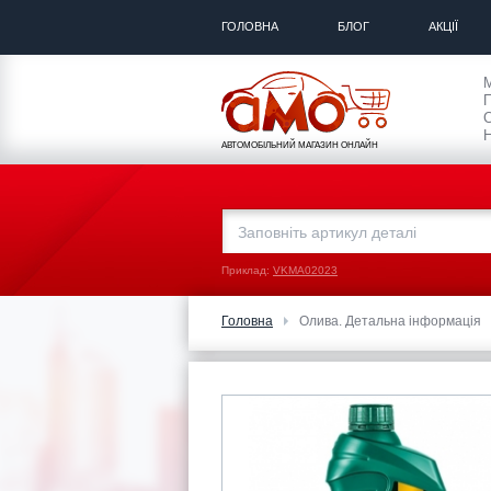
ГОЛОВНА
БЛОГ
АКЦІЇ
П
С
Н
АВТОМОБІЛЬНИЙ МАГАЗИН ОНЛАЙН
Приклад:
VKMA02023
Головна
Олива. Детальна інформація