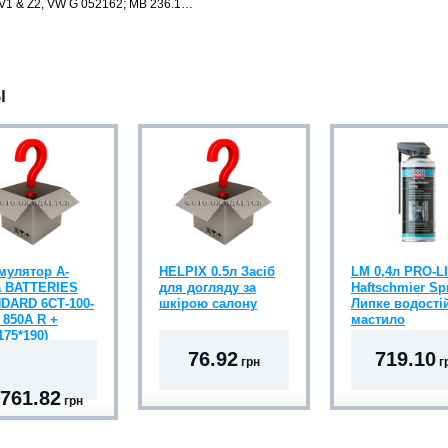
/V1 & Z2, VW G 052162; MB 236.1…
Ы
мулятор А-
HELPIX 0.5л Засіб
LM 0,4л PRO-L
 BATTERIES
для догляду за
Haftschmier Sp
DARD 6СТ-100-
шкірою салону
Липке водості
 850A R +
мастило
175*190)
76.92
719.10
грн
г
 761.82
грн