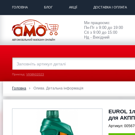
ГОЛОВНА
БЛОГ
АКЦІЇ
ДОСТАВКА І ОПЛАТА
Ми працюємо:
Пн-Пт з 9:00 до 19:00
Сб з 9:00 до 15:00
Нд - Вихідний
АВТОМОБІЛЬНИЙ МАГАЗИН ОНЛАЙН
Приклад:
VKMA02023
Головна
Олива. Детальна інформація
EUROL 1л
для АКПП
Артикул:
00567