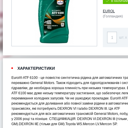
В НАЛИЧИИ
EUROL
(Голландия)
шт. x
ХАРАКТЕРИСТИКИ
Eurol® ATF 6100 - це повністю синтетична рідина для автоматичних тра
переважно General Motors. Також підходить для гідропідсилювачів і си
гідравліки, де необхідна хороша плинність при низьких температурах. 
ATF 6100 має дуже низьку температуру застигання, що забезпечує лег
перемикання холодних запусків. Чи не ушкоджує прокладки. Eurol® ATF
рекомендується для доливання або повної заміни рідини в автоматичн
трансмісіях, які потребують DEXRON VI та/або DEXRON III. Ця ATF
рекомендується для всіх автоматичних трансмісій General Motors, поб
у 2006 році та пізніше. СПЕЦИФІКАЦІЯ: DEXRON VI.DEXRON III (тільки
GM).DEXRON IIE (тільки для GM).Toyota WS.Mercon LV.Mercon SP.