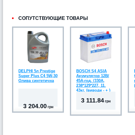
СОПУТСТВУЮЩИЕ ТОВАРЫ
DELPHI 5л Prestige
BOSCH S4 ASIA
Super Plus C4 5W-30
Акумулятор 12В/
Олива синтетична
45А-год. /330А,
238*129*227, 11.
43кг, (виводи - + )
3 111.84
грн
3 204.00
грн