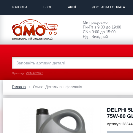
ГОЛОВНА
БЛОГ
АКЦІЇ
ДОСТАВКА І ОПЛАТА
Ми працюємо:
Пн-Пт з 9:00 до 19:00
Сб з 9:00 до 15:00
Нд - Вихідний
АВТОМОБІЛЬНИЙ МАГАЗИН ОНЛАЙН
Приклад:
VKMA02023
Головна
Олива. Детальна інформація
DELPHI 5L
75W-80 GL
Артикул:
28344