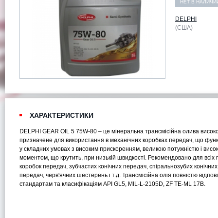
НЕТ В НАЛИЧИ
DELPHI
(США)
ХАРАКТЕРИСТИКИ
DELPHI GEAR OIL 5 75W-80 – це мінеральна трансмісійна олива високої
призначене для використання в механічних коробках передач, що фун
у складних умовах з високим прискоренням, великою потужністю і висо
моментом, що крутить, при низькій швидкості. Рекомендовано для всіх г
коробок передач, зубчастих конічних передач, спіральнозубих конічних
передач, черв'ячних шестерень і т.д. Трансмісійна олія повністю відпов
стандартам та класифікаціям API GL5, MIL-L-2105D, ZF TE-ML 17B.