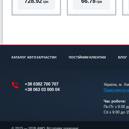
728.92
66.78
грн
грн
КАТАЛОГ АВТОЗАПЧАСТИН
ПОСТІЙНИМ КЛІЄНТАМ
БЛОГ
+38 0382 700 707
Україна, м. Х
+38 063 03 000 04
Переглянути н
Час роботи:
Пн-Пт з 9:00 д
Сб з 9:00 до 1
© 2015 — 2026 АМО. Всі права захищені