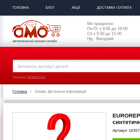
ГОЛОВНА
БЛОГ
АКЦІЇ
ДОСТАВКА І ОПЛАТА
Ми працюємо:
Пн-Пт з 9:00 до 19:00
Сб з 9:00 до 15:00
Нд - Вихідний
АВТОМОБІЛЬНИЙ МАГАЗИН ОНЛАЙН
Приклад:
VKMA02023
Головна
Олива. Детальна інформація
EUROREPA
синтетич
Артикул:
16357