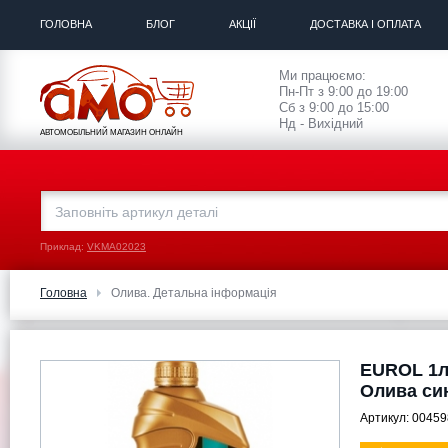
ГОЛОВНА
БЛОГ
АКЦІЇ
ДОСТАВКА І ОПЛАТА
Ми працюємо:
Пн-Пт з 9:00 до 19:00
Сб з 9:00 до 15:00
Нд - Вихідний
АВТОМОБІЛЬНИЙ МАГАЗИН ОНЛАЙН
Приклад:
VKMA02023
Головна
Олива. Детальна інформація
EUROL 1л
Олива си
Артикул:
00459