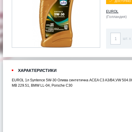
ДОСТУПНО 
EUROL
(Голландия)
шт. x
ХАРАКТЕРИСТИКИ
EUROL 1л Syntence 5W-30 Олива синтетична ACEA C3 A3/B4,VW 504.00
MB 229.51, BMW LL-04, Porsche C30