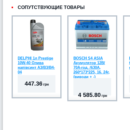
СОПУТСТВУЮЩИЕ ТОВАРЫ
DELPHI 1л Prestige
BOSCH S4 ASIA
10W-40 Олива
Акумулятор 12В/
напівсинт A3/B3/B4-
70А-год. /630А,
04
260*173*225, 16. 24г,
(виводи + -)
447.36
грн
4 585.80
грн