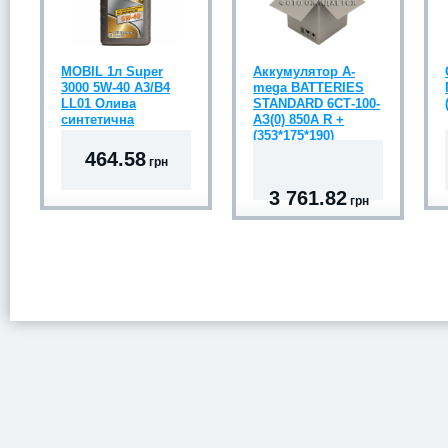
MOBIL 1л Super
Аккумулятор А-
3000 5W-40 A3/B4
mega BATTERIES
LL01 Олива
STANDARD 6СТ-100-
синтетична
АЗ(0) 850A R +
(353*175*190)
464.58
грн
3 761.82
грн