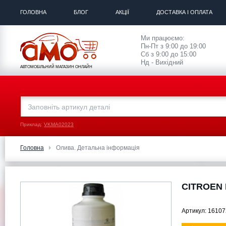
ГОЛОВНА
БЛОГ
АКЦІЇ
ДОСТАВКА І ОПЛАТА
Ми працюємо:
Пн-Пт з 9:00 до 19:00
Сб з 9:00 до 15:00
Нд - Вихідний
АВТОМОБІЛЬНИЙ МАГАЗИН ОНЛАЙН
Приклад:
VKMA02023
Головна
Олива. Детальна інформація
CITROEN Г
Артикул:
16107