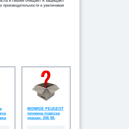
масла и смазки очищают и защищают
ю производительности и увеличивая
а
MONROE PEUGEOT
ача
пружина підвіски
тика
передн. 206 98-