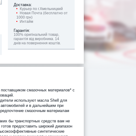
Доставка:
Курьер по г.Хмельницкий
Новая Почта (бесплатно от
1000 грн)
Интайм
Гарантія:
100% оригінальний товар,
гарантія від виробника. 14
днів на повернення коштів.
м поставщиком смазочных материалов* с
оваций.
дители используют масла Shell для
х автомобилей и в дальнейшем при
предпочтение смазочным материалам
аких бы транспортных средств вам не
а готов предоставить широкий диапазон
высокоэффективные синтетические