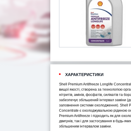
ХАРАКТЕРИСТИКИ
Shell Premium Antifreeze Longlife Concent
вищої якості, створена за технологією орга
нітритів, амінів, фосфатів, силікатів та бор
забезпечує збільшений інтервал заміни (до
заповнення системи охолодження). Shell Pr
Concentrate є охолоджувальною рідиною ос
Premium Antifreeze і підходить як для ох
двигунів, так і для застосування в будь-яки
збільшеним інтервалом заміни.