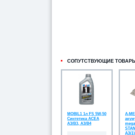
СОПУТСТВУЮЩИЕ ТОВАР
MOBIL1 1л FS 5W-50
A-M
Синтетика ACEA
акум
A3/B3, A3/B4
mega
STAN
АЗ(1)