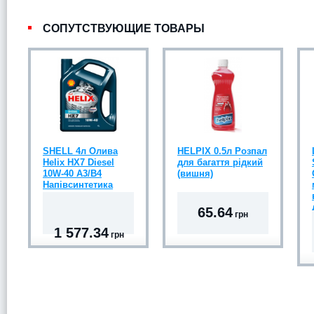
СОПУТСТВУЮЩИЕ ТОВАРЫ
SHELL 4л Олива
HELPIX 0.5л Розпал
Helix HX7 Diesel
для багаття рідкий
10W-40 A3/B4
(вишня)
Напівсинтетика
65.64
грн
1 577.34
грн