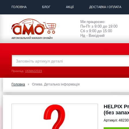
ГОЛОВНА
БЛОГ
АКЦІЇ
ДОСТАВКА І ОПЛАТА
Ми працюємо:
Пн-Пт з 9:00 до 19:00
Сб з 9:00 до 15:00
Нд - Вихідний
АВТОМОБІЛЬНИЙ МАГАЗИН ОНЛАЙН
Приклад:
VKMA02023
Головна
Олива. Детальна інформація
HELPIX Pr
(без запа
Артикул:
48230