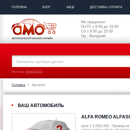
ГОЛОВНА
БЛОГ
АКЦІЇ
ДОСТАВКА І ОПЛАТА
Ми працюємо:
Пн-Пт з 9:00 до 19:00
Сб з 9:00 до 15:00
Нд - Вихідний
АВТОМОБІЛЬНИЙ МАГАЗИН ОНЛАЙН
Приклад:
VKMA02023
Головна
Каталог
ВАШ АВТОМОБИЛЬ
ALFA ROMEO ALFASUD
купе 1.3 (902.A0) - Привод н