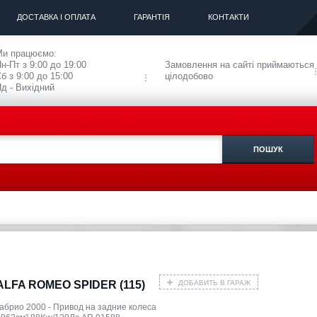
ДОСТАВКА І ОПЛАТА
ГАРАНТІЯ
КОНТАКТИ
Ми працюємо:
н-Пт з 9:00 до 19:00
Замовлення на сайті приймаються
б з 9:00 до 15:00
цілодобово
д - Вихідний
ДОБАВИТЬ В ГАРАЖ
ALFA ROMEO SPIDER (115)
кабрио 2000 - Привод на задние колеса