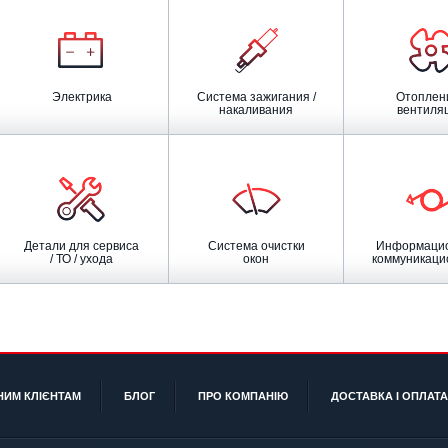
Электрика
Система зажигания /
Отопление /
накаливания
вентиля
Детали для сервиса
Система очистки
Информационная /
/ ТО / ухода
окон
коммуникацио
НИМ КЛІЄНТАМ
БЛОГ
ПРО КОМПАНІЮ
ДОСТАВКА І ОПЛАТА