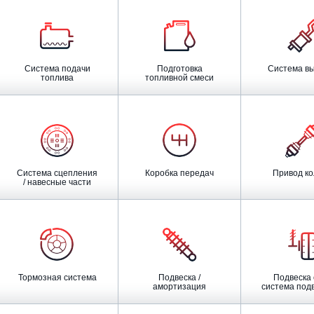
Система подачи
Подготовка
Система в
топлива
топливной смеси
Система сцепления
Коробка передач
Привод к
/ навесные части
Тормозная система
Подвеска /
Подвеска оси /
амортизация
система подве