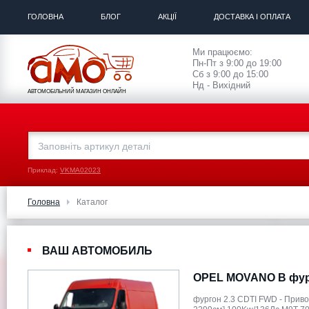
ГОЛОВНА
БЛОГ
АКЦІЇ
ДОСТАВКА І ОПЛАТА
Ми працюємо:
Пн-Пт з 9:00 до 19:00
Сб з 9:00 до 15:00
Нд - Вихідний
АВТОМОБІЛЬНИЙ МАГАЗИН ОНЛАЙН
Приклад:
VKMA02023
Головна
Каталог
ВАШ АВТОМОБИЛЬ
OPEL MOVANO B фу
фургон 2.3 CDTI FWD - Прив