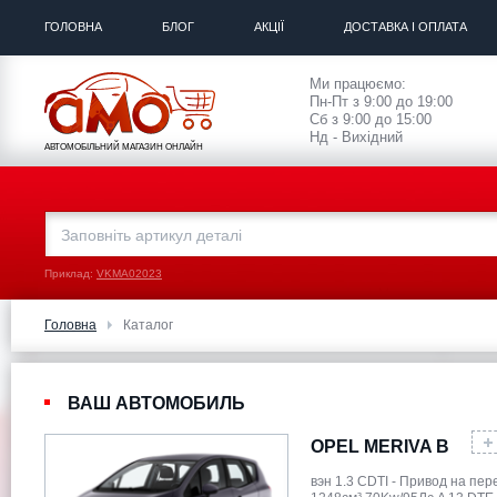
ГОЛОВНА
БЛОГ
АКЦІЇ
ДОСТАВКА І ОПЛАТА
Ми працюємо:
Пн-Пт з 9:00 до 19:00
Сб з 9:00 до 15:00
Нд - Вихідний
АВТОМОБІЛЬНИЙ МАГАЗИН ОНЛАЙН
Приклад:
VKMA02023
Головна
Каталог
ВАШ АВТОМОБИЛЬ
OPEL MERIVA B
вэн 1.3 CDTI - Привод на пе