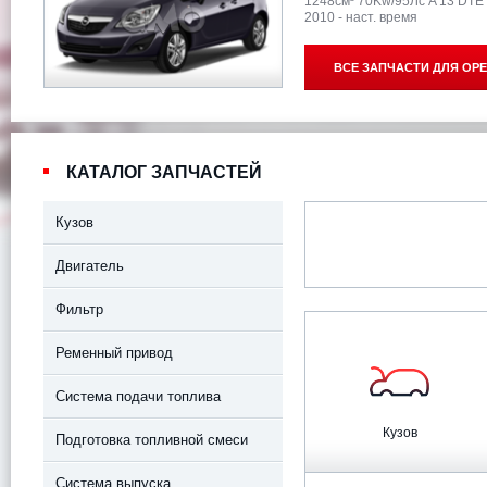
1248см³ 70Kw/95Лс A 13 DTE
2010 - наст. время
ВСЕ ЗАПЧАСТИ ДЛЯ
OPE
КАТАЛОГ ЗАПЧАСТЕЙ
Кузов
Двигатель
Фильтр
Ременный привод
Система подачи топлива
Кузов
Подготовка топливной смеси
Система выпуска