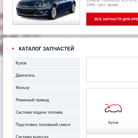
1248см³ 70Kw/95Лс A 13 DTE
2009 - наст. время
ВСЕ ЗАПЧАСТИ ДЛЯ
OPE
КАТАЛОГ ЗАПЧАСТЕЙ
Кузов
Двигатель
Фильтр
Ременный привод
Система подачи топлива
Кузов
Подготовка топливной смеси
Система выпуска