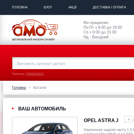
ГОЛОВНА
БЛОГ
АКЦІЇ
ДОСТАВКА І ОПЛАТА
Ми працюємо:
Пн-Пт з 9:00 до 19:00
Сб з 9:00 до 15:00
Нд - Вихідний
АВТОМОБІЛЬНИЙ МАГАЗИН ОНЛАЙН
Приклад:
VKMA02023
Головна
Каталог
ВАШ АВТОМОБИЛЬ
OPEL ASTRA J
Наклонная задняя часть 1.3 