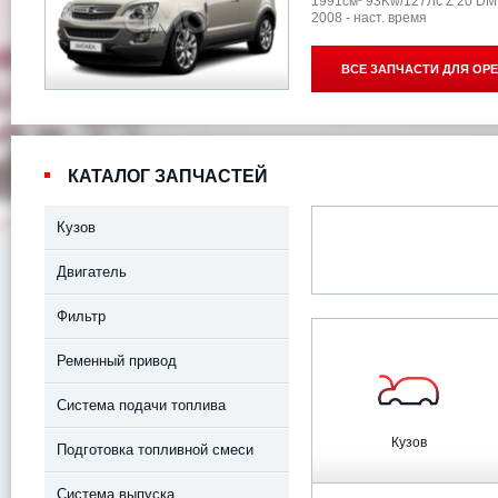
1991см³ 93Kw/127Лс Z 20 DM
2008 - наст. время
ВСЕ ЗАПЧАСТИ ДЛЯ
OPE
КАТАЛОГ ЗАПЧАСТЕЙ
Кузов
Двигатель
Фильтр
Ременный привод
Система подачи топлива
Кузов
Подготовка топливной смеси
Система выпуска