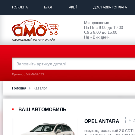
ГОЛОВНА
БЛОГ
АКЦІЇ
ДОСТАВКА І ОПЛАТА
Ми працюємо:
Пн-Пт з 9:00 до 19:00
Сб з 9:00 до 15:00
Нд - Вихідний
АВТОМОБІЛЬНИЙ МАГАЗИН ОНЛАЙН
Приклад:
VKMA02023
Головна
Каталог
ВАШ АВТОМОБИЛЬ
OPEL ANTARA
вездеход закрытый 2.0 CDTI 