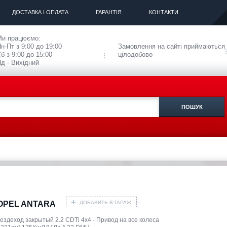
ДОСТАВКА І ОПЛАТА
ГАРАНТІЯ
КОНТАКТИ
Ми працюємо:
н-Пт з 9:00 до 19:00
Замовлення на сайті приймаються
б з 9:00 до 15:00
цілодобово
д - Вихідний
ДОБАВИТЬ В ГАРАЖ
OPEL ANTARA
вездеход закрытый 2.2 CDTi 4x4 - Привод на все колеса