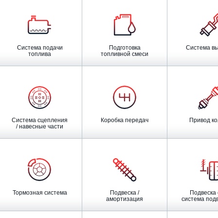
Система подачи
Подготовка
Система в
топлива
топливной смеси
Система сцепления
Коробка передач
Привод к
/ навесные части
Тормозная система
Подвеска /
Подвеска оси /
амортизация
система подве