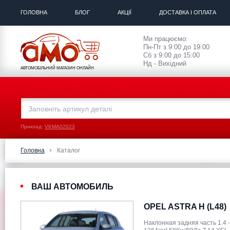
ГОЛОВНА
БЛОГ
АКЦІЇ
ДОСТАВКА І ОПЛАТА
Ми працюємо:
Пн-Пт з 9:00 до 19:00
Сб з 9:00 до 15:00
Нд - Вихідний
АВТОМОБІЛЬНИЙ МАГАЗИН ОНЛАЙН
Приклад:
VKMA02023
Головна
Каталог
ВАШ АВТОМОБИЛЬ
OPEL ASTRA H (L48)
Наклонная задняя часть 1.4 