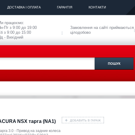
ДОСТАВКА І ОПЛАТА
ГАРАНТІЯ
КОНТАКТИ
Ми працюємо:
н-Пт з 9:00 до 19:00
Замовлення на сайті приймаються
б з 9:00 до 15:00
цілодобово
д - Вихідний
ДОБАВИТЬ В ГАРАЖ
ACURA NSX тарга (NA1)
арга 3.0 - Привод на задние колеса