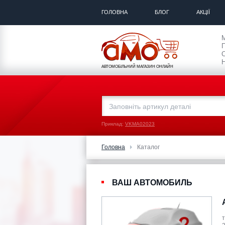
ГОЛОВНА
БЛОГ
АКЦІЇ
П
С
Н
АВТОМОБІЛЬНИЙ МАГАЗИН ОНЛАЙН
Приклад:
VKMA02023
Головна
Каталог
ВАШ АВТОМОБИЛЬ
т