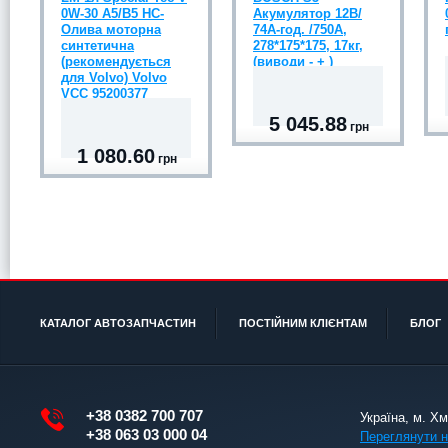
0W-30 A5/B5 НС-
Акумулятор 12В/
Олива моторна
74А-год. /750А,
синтетична
278*175*175, 17кг,
(рекомендується
(виводи - + )
для Volvo) Volvo
VCC 95200377
5 045.88
грн
1 080.60
грн
КАТАЛОГ АВТОЗАПЧАСТИН
ПОСТІЙНИМ КЛІЄНТАМ
БЛОГ
+38 0382 700 707
Україна, м. Х
+38 063 03 000 04
Переглянути н