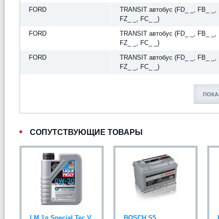
FORD
TRANSIT автобус (FD_ _, FB_ _, 
FZ_ _, FC_ _)
FORD
TRANSIT автобус (FD_ _, FB_ _, 
FZ_ _, FC_ _)
FORD
TRANSIT автобус (FD_ _, FB_ _, 
FZ_ _, FC_ _)
ПОКА
СОПУТСТВУЮЩИЕ ТОВАРЫ
LM 1л Special Tec V
BOSCH S5