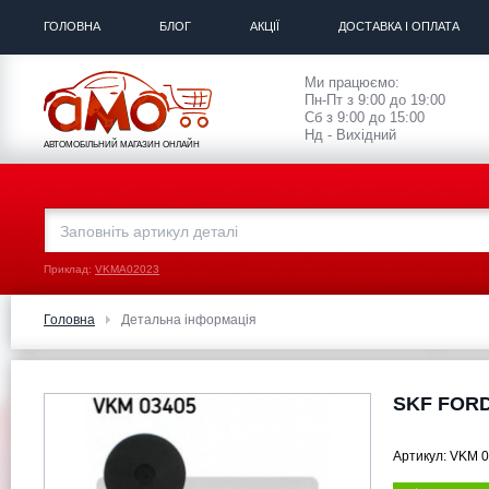
ГОЛОВНА
БЛОГ
АКЦІЇ
ДОСТАВКА І ОПЛАТА
Ми працюємо:
Пн-Пт з 9:00 до 19:00
Сб з 9:00 до 15:00
Нд - Вихідний
АВТОМОБІЛЬНИЙ МАГАЗИН ОНЛАЙН
Приклад:
VKMA02023
Головна
Детальна інформація
SKF FORD 
Артикул:
VKM 0