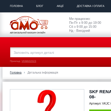
ГОЛОВНА
БЛОГ
АКЦІЇ
ДОСТАВКА І ОПЛАТА
Ми працюємо:
Пн-Пт з 9:00 до 19:00
Сб з 9:00 до 15:00
Нд - Вихідний
АВТОМОБІЛЬНИЙ МАГАЗИН ОНЛАЙН
Приклад:
VKMA02023
Головна
Детальна інформація
SKF RENA
08-
Артикул:
VKJC 