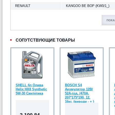
RENAULT
KANGOO BE BOP (KW0/1_)
ПОКА
СОПУТСТВУЮЩИЕ ТОВАРЫ
SHELL 4л Олива
BOSCH S4
Helix HX8 Synthetic
Акумулятор 12В/
5W-30 Синтетика
52А-год. /470А,
207*175*190, 12.
16кг, (виводи - + )