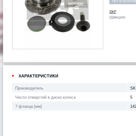
НЕТ В НАЛИЧИ
SKF
(Швеция)
ХАРАКТЕРИСТИКИ
Производитель
SK
Число отверстий в диске колеса
5
? фланца [мм]
14