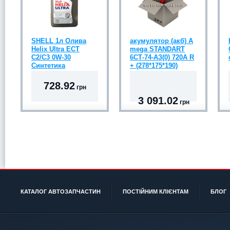
SHELL 1л Олива
акумулятор (акб) A
Helix Ultra ECT
mega STANDART
C2/C3 0W-30
6СТ-74-АЗ(0) 720A R
Синтетика
+ (278*175*190)
728.92
грн
3 091.02
грн
КАТАЛОГ АВТОЗАПЧАСТИН
ПОСТІЙНИМ КЛІЄНТАМ
БЛОГ