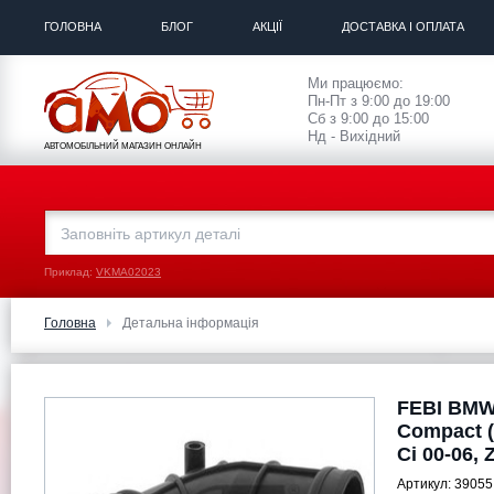
ГОЛОВНА
БЛОГ
АКЦІЇ
ДОСТАВКА І ОПЛАТА
Ми працюємо:
Пн-Пт з 9:00 до 19:00
Сб з 9:00 до 15:00
Нд - Вихідний
АВТОМОБІЛЬНИЙ МАГАЗИН ОНЛАЙН
Приклад:
VKMA02023
Головна
Детальна інформація
FEBI BMW
Compact (E
Ci 00-06, 
Артикул:
39055