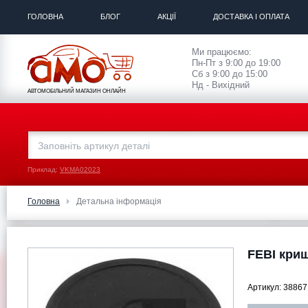
ГОЛОВНА
БЛОГ
АКЦІЇ
ДОСТАВКА І ОПЛАТА
Ми працюємо:
Пн-Пт з 9:00 до 19:00
Сб з 9:00 до 15:00
Нд - Вихідний
АВТОМОБІЛЬНИЙ МАГАЗИН ОНЛАЙН
Приклад:
VKMA02023
Головна
Детальна інформація
FEBI криш
Артикул:
38867