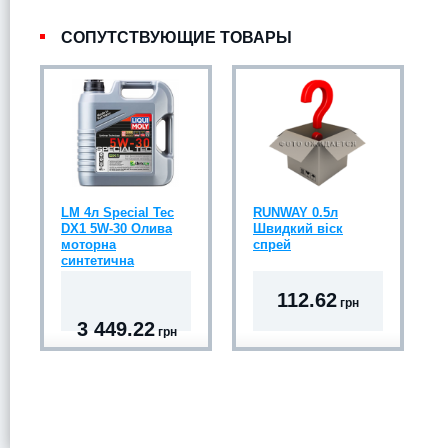
СОПУТСТВУЮЩИЕ ТОВАРЫ
LM 4л Special Tec
RUNWAY 0.5л
DX1 5W-30 Олива
Швидкий віск
моторна
спрей
синтетична
112.62
грн
3 449.22
грн