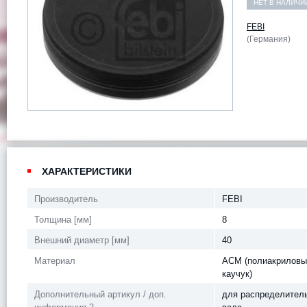
НЕТ В НАЛИЧИ
FEBI
(Германия)
ХАРАКТЕРИСТИКИ
Производитель
FEBI
Толщина [мм]
8
Внешний диаметр [мм]
40
Материал
АСМ (полиакриловы
каучук)
Дополнительный артикул / доп.
для распределител