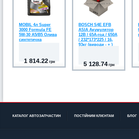
MOBIL 4л Super
BOSCH S4E EFB
3000 Formula FE
ASIA Акумулятор
5W-30 A5/B5 Олива
12В / 65А-год / 650А
синтетична
/ 232*173*225 / 16,
93кг (виводи - + )
1 814.22
грн
5 128.74
грн
КАТАЛОГ АВТОЗАПЧАСТИН
ПОСТІЙНИМ КЛІЄНТАМ
БЛОГ