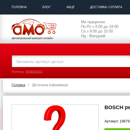
ГОЛОВНА
БЛОГ
АКЦІЇ
ДОСТАВКА І ОПЛАТА
Ми працюємо:
Пн-Пт з 9:00 до 19:00
Сб з 9:00 до 15:00
Нд - Вихідний
АВТОМОБІЛЬНИЙ МАГАЗИН ОНЛАЙН
Приклад:
VKMA02023
Головна
Детальна інформація
BOSCH ре
Артикул:
19879