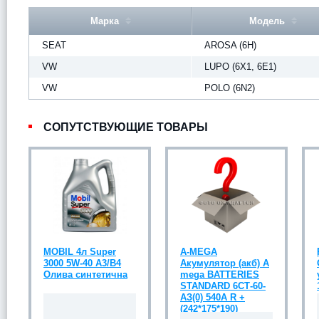
Марка
Модель
SEAT
AROSA (6H)
VW
LUPO (6X1, 6E1)
VW
POLO (6N2)
СОПУТСТВУЮЩИЕ ТОВАРЫ
MOBIL 4л Super
A-MEGA
3000 5W-40 A3/B4
Акумулятор (акб) A
Олива синтетична
mega BATTERIES
STANDARD 6СТ-60-
АЗ(0) 540A R +
(242*175*190)