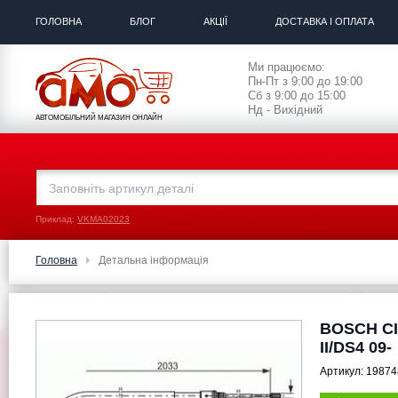
ГОЛОВНА
БЛОГ
АКЦІЇ
ДОСТАВКА І ОПЛАТА
Ми працюємо:
Пн-Пт з 9:00 до 19:00
Сб з 9:00 до 15:00
Нд - Вихідний
АВТОМОБІЛЬНИЙ МАГАЗИН ОНЛАЙН
Приклад:
VKMA02023
Головна
Детальна інформація
BOSCH CI
II/DS4 09-
Артикул:
19874