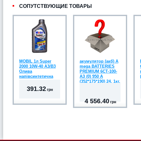
СОПУТСТВУЮЩИЕ ТОВАРЫ
MOBIL 1л Super
акумулятор (акб) А
2000 10W-40 A3/B3
mega BATTERIES
Олива
PREMIUM 6СТ-100-
напівсинтетична
АЗ (0) 950 A
(352*175*190) 24, 1кг.
391.32
грн
4 556.40
грн