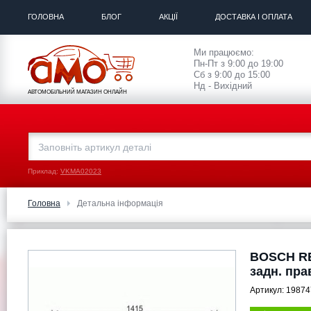
ГОЛОВНА
БЛОГ
АКЦІЇ
ДОСТАВКА І ОПЛАТА
Ми працюємо:
Пн-Пт з 9:00 до 19:00
Сб з 9:00 до 15:00
Нд - Вихідний
АВТОМОБІЛЬНИЙ МАГАЗИН ОНЛАЙН
Приклад:
VKMA02023
Головна
Детальна інформація
BOSCH RE
задн. пра
Артикул:
19874