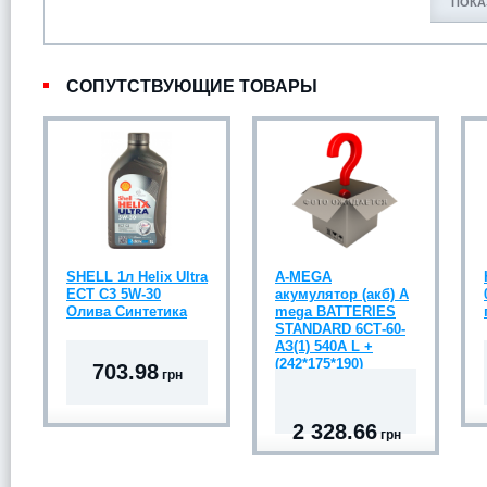
ПОКА
СОПУТСТВУЮЩИЕ ТОВАРЫ
SHELL 1л Helix Ultra
A-MEGA
ECT C3 5W-30
акумулятор (акб) A
Олива Синтетика
mega BATTERIES
STANDARD 6СТ-60-
АЗ(1) 540A L +
(242*175*190)
703.98
грн
2 328.66
грн