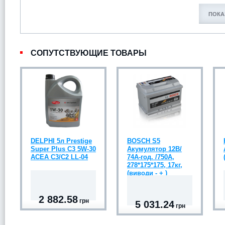
ПОКА
СОПУТСТВУЮЩИЕ ТОВАРЫ
DELPHI 5л Prestige
BOSCH S5
Super Plus C3 5W-30
Акумулятор 12В/
ACEA C3/C2 LL-04
74А-год. /750А,
278*175*175, 17кг,
(виводи - + )
2 882.58
грн
5 031.24
грн