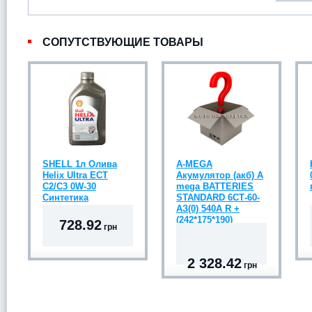
СОПУТСТВУЮЩИЕ ТОВАРЫ
SHELL 1л Олива
A-MEGA
Helix Ultra ECT
Акумулятор (акб) A
C2/C3 0W-30
mega BATTERIES
Синтетика
STANDARD 6СТ-60-
АЗ(0) 540A R +
(242*175*190)
728.92
грн
2 328.42
грн