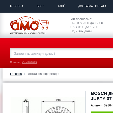
ГОЛОВНА
БЛОГ
АКЦІЇ
ДОСТАВКА І ОПЛАТА
Ми працюємо:
Пн-Пт з 9:00 до 19:00
Сб з 9:00 до 15:00
Нд - Вихідний
АВТОМОБІЛЬНИЙ МАГАЗИН ОНЛАЙН
Приклад:
VKMA02023
Головна
Детальна інформація
BOSCH ди
JUSTY 07
Артикул:
09864