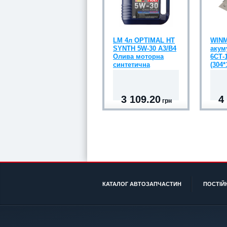
LM 4л OPTIMAL HT
WIN
SYNTH 5W-30 A3/B4
акум
Олива моторна
6CТ-
синтетична
(304*
3 109.20
4
грн
КАТАЛОГ АВТОЗАПЧАСТИН
ПОСТІЙ