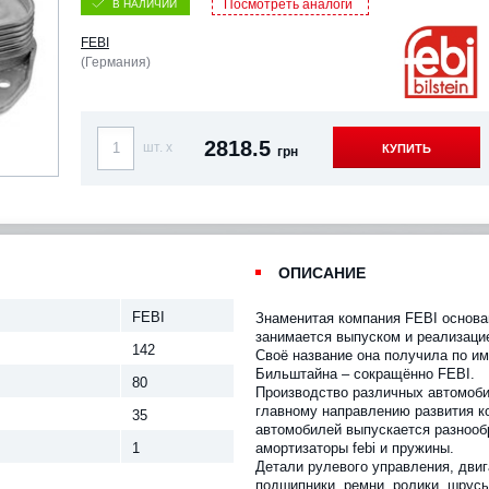
Посмотреть аналоги
В НАЛИЧИИ
FEBI
(Германия)
2818.5
шт. x
КУПИТЬ
грн
ОПИСАНИЕ
FEBI
Знаменитая компания FEBI основан
занимается выпуском и реализаци
142
Своё название она получила по и
Бильштайна – сокращённо FEBI.
80
Производство различных автомоби
главному направлению развития к
35
автомобилей выпускается разнооб
1
амортизаторы febi и пружины.
Детали рулевого управления, двиг
подшипники, ремни, ролики, шрус