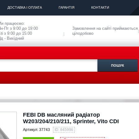
ДОСТАВКА І ОПЛАТА
ГАРАНТІЯ
КОНТАКТИ
Ми працюємо:
н-Пт з 9:00 до 19:00
Замовлення на сайті приймаються
б з 9:00 до 15:00
цілодобово
д - Вихідний
FEBI DB масляний радіатор
W203/204/210/211, Sprinter, Vito CDI
Артикул:
37743
ID: 845996