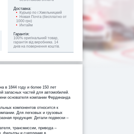
Доставка:
Курьер по г.Хмельницкий
Новая Почта (бесплатно от
1000 грн)
Интайм
Гарантія:
100% оригінальний товар,
гарантія від виробника. 14
днів на повернення коштів.
а в 1844 году и более 150 лет
ей запасных частей для автомобилей.
мени основателя компании Фердинанда
льных компонентов относится к
омпании. Для легковых и грузовых
разная продукция: Детали подвески –
ателя, трансмиссии, привода –
ы, фильтры и сцепление в