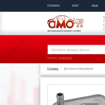
ГОЛОВНА
БЛОГ
АКЦІЇ
П
С
Н
АВТОМОБІЛЬНИЙ МАГАЗИН ОНЛАЙН
Приклад:
VKMA02023
Головна
Детальна інформація