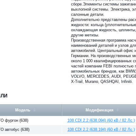
сборе.Элементы системы зажигани
выхлопной системы. Электрика, э
салонные детали.
Дополнительно представлены рас
жидкости: кольца (уплотнительные
охлаждающая жидкость, шплинты,
другие метизы.
Производственная программа насч
наименований деталей и узлов дл
автомобилей. Центральный офис и
Германии. На производственных м
около 1 000 квалифицированных с
частей компании FEBI полностью 
автомобильных брендов, как BM
VOLVO, MERCEDES, AUDI, PEUGEOT,
X-Trail, Murano, QASHQAI, Infiniti.
ИЛИ
Модель
Модификация
TO фургон (638)
108 CDI 2.2 (638.094) (60 кВ / 82 Лс )
TO автобус (638)
108 CDI 2.2 (638.194) (60 кВ / 82 Лс )