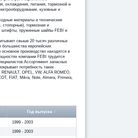
я, охлаждения, питания, тормозной и
лектрооборудование, кузовные и
ходные материалы и технические
, стопорные), тормозная и
 штифты, пружинные шайбы FEBI и
итывает свыше 20 тысяч различных
я большинства европейских
 основное производство находятся в
ощностях компании FEBI трудится
пециалистов.Ассортимент запасных
покрывает потребность таких
W, RENAULT, OPEL, VW, ALFA ROMEO,
 FIAT, Mikra, Note, Almera, Primera,
Год выпуска
1999 - 2003
1999 - 2003