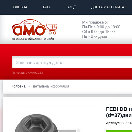
ГОЛОВНА
БЛОГ
АКЦІЇ
ДОСТАВКА І ОПЛАТА
Ми працюємо:
Пн-Пт з 9:00 до 19:00
Сб з 9:00 до 15:00
Нд - Вихідний
АВТОМОБІЛЬНИЙ МАГАЗИН ОНЛАЙН
Приклад:
VKMA02023
Головна
Детальна інформація
FEBI DB п
(d=37)дви
Артикул:
38554