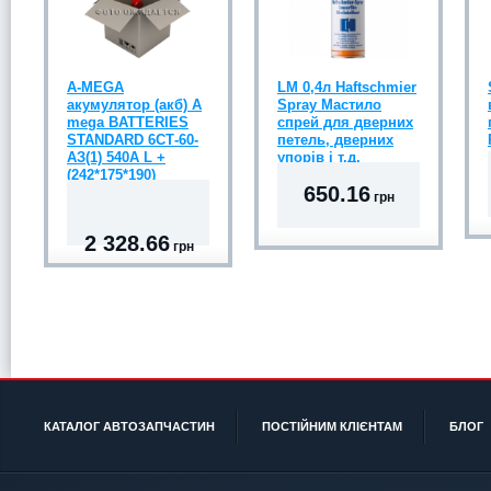
A-MEGA
LM 0,4л Haftschmier
акумулятор (акб) A
Spray Мастило
mega BATTERIES
спрей для дверних
STANDARD 6СТ-60-
петель, дверних
АЗ(1) 540A L +
упорів і т.д.
(242*175*190)
650.16
грн
2 328.66
грн
КАТАЛОГ АВТОЗАПЧАСТИН
ПОСТІЙНИМ КЛІЄНТАМ
БЛОГ