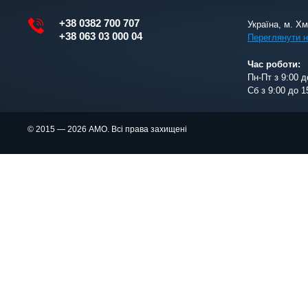
+38 0382 700 707
Україна, м. Х
+38 063 03 000 04
Переглянути н
Час роботи:
Пн-Пт з 9:00 д
Сб з 9:00 до 1
© 2015 — 2026 АМО. Всі права захищені