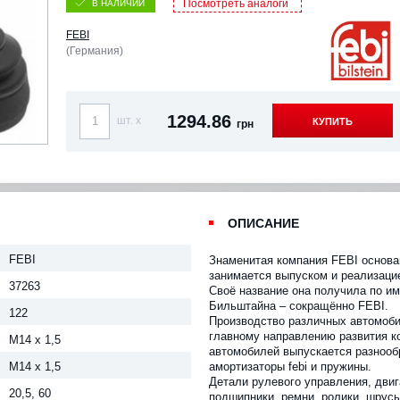
Посмотреть аналоги
В НАЛИЧИИ
FEBI
(Германия)
1294.86
шт. x
КУПИТЬ
грн
ОПИСАНИЕ
FEBI
Знаменитая компания FEBI основан
занимается выпуском и реализаци
37263
Своё название она получила по и
Бильштайна – сокращённо FEBI.
122
Производство различных автомоби
главному направлению развития к
M14 x 1,5
автомобилей выпускается разнооб
M14 x 1,5
амортизаторы febi и пружины.
Детали рулевого управления, двиг
20,5, 60
подшипники, ремни, ролики, шрус