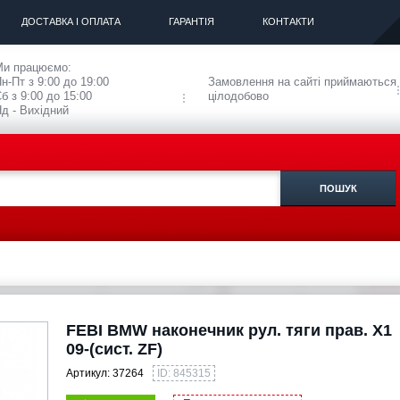
ДОСТАВКА І ОПЛАТА
ГАРАНТІЯ
КОНТАКТИ
Ми працюємо:
н-Пт з 9:00 до 19:00
Замовлення на сайті приймаються
б з 9:00 до 15:00
цілодобово
д - Вихідний
FEBI BMW наконечник рул. тяги прав. X1
09-(сист. ZF)
Артикул:
37264
ID: 845315