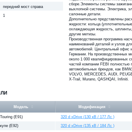
сборе.Элементы системы зажигани
передний мост справа
выхлопной системы. Электрика, э
салонные детали.
1
Дополнительно представлены рас
жидкости: кольца (уплотнительные
охлаждающая жидкость, шплинты,
другие метизы.
Производственная программа насч
наименований деталей и узлов дл
автомобилей. Центральный офис и
Германии. На производственных м
около 1 000 квалифицированных с
частей компании FEBI полностью 
автомобильных брендов, как BM
VOLVO, MERCEDES, AUDI, PEUGEOT,
X-Trail, Murano, QASHQAI, Infiniti.
ИЛИ
Модель
Модификация
 Touring (E91)
320 d xDrive (130 кВ / 177 Лс )
 купе (E92)
320 d xDrive (135 кВ / 184 Лс )