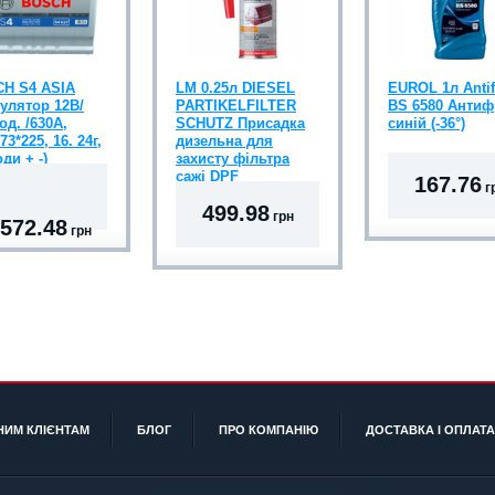
H S4 ASIA
LM 0.25л DIESEL
EUROL 1л Antif
улятор 12В/
PARTIKELFILTER
BS 6580 Антиф
од. /630А,
SCHUTZ Присадка
синій (-36°)
73*225, 16. 24г,
дизельна для
ди + -)
захисту фільтра
сажі DPF
167.76
г
499.98
грн
 572.48
грн
НИМ КЛІЄНТАМ
БЛОГ
ПРО КОМПАНІЮ
ДОСТАВКА І ОПЛАТА