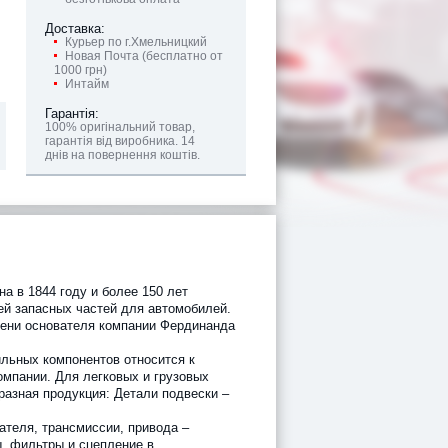
Доставка:
Курьер по г.Хмельницкий
Новая Почта (бесплатно от
1000 грн)
Интайм
Гарантія:
100% оригінальний товар,
гарантія від виробника. 14
днів на повернення коштів.
а в 1844 году и более 150 лет
ей запасных частей для автомобилей.
мени основателя компании Фердинанда
льных компонентов относится к
омпании. Для легковых и грузовых
разная продукция: Детали подвески –
ателя, трансмиссии, привода –
ы, фильтры и сцепление в