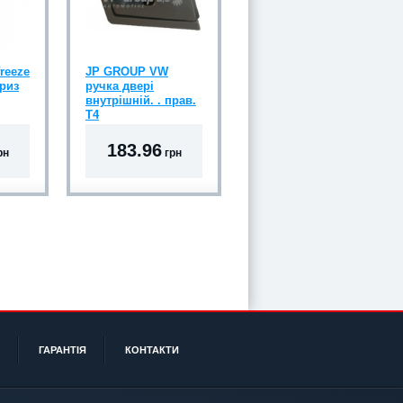
reeze
JP GROUP VW
риз
ручка двері
внутрішній. . прав.
T4
183.96
рн
грн
ГАРАНТІЯ
КОНТАКТИ