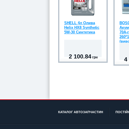
SHELL 4л Олива
BOSC
Helix HX8 Synthetic
Акум
5W-30 Синтетика
70А-г
260*1
(виво
2 100.84
грн
4
КАТАЛОГ АВТОЗАПЧАСТИН
ПОСТІЙ