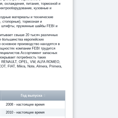
я, охлаждения, питания, тормозной и
лектрооборудование, кузовные и
ходные материалы и технические
, стопорные), тормозная и
 штифты, пружинные шайбы FEBI и
итывает свыше 20 тысяч различных
я большинства европейских
 основное производство находятся в
ощностях компании FEBI трудится
пециалистов.Ассортимент запасных
покрывает потребность таких
W, RENAULT, OPEL, VW, ALFA ROMEO,
 FIAT, Mikra, Note, Almera, Primera,
Год выпуска
2008 - настоящее время
2010 - настоящее время