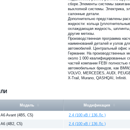
сборе.Элементы системы зажигани
выхлопной системы. Электрика, э
салонные детали.
Дополнительно представлены рас
жидкости: кольца (уплотнительные
охлаждающая жидкость, шплинты,
другие метизы.
Производственная программа насч
наименований деталей и узлов дл
автомобилей. Центральный офис и
Германии. На производственных м
около 1 000 квалифицированных с
частей компании FEBI полностью 
автомобильных брендов, как BM
VOLVO, MERCEDES, AUDI, PEUGEOT,
X-Trail, Murano, QASHQAI, Infiniti.
ИЛИ
Модель
Модификация
A6 Avant (4B5, C5)
2.4 (100 кВ / 136 Лс )
A6 (4B2, C5)
2.4 (100 кВ / 136 Лс )