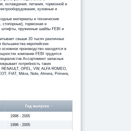
я, охлаждения, питания, тормозной и
лектрооборудование, кузовные и
ходные материалы и технические
, стопорные), тормозная и
 штифты, пружинные шайбы FEBI и
итывает свыше 20 тысяч различных
я большинства европейских
 основное производство находятся в
ощностях компании FEBI трудится
пециалистов.Ассортимент запасных
покрывает потребность таких
W, RENAULT, OPEL, VW, ALFA ROMEO,
 FIAT, Mikra, Note, Almera, Primera,
Год выпуска
1998 - 2005
1998 - 2005