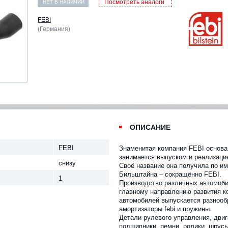
Посмотреть аналоги
НЕТ В НАЛИЧИИ
FEBI
(Германия)
ОПИСАНИЕ
FEBI
Знаменитая компания FEBI основан
занимается выпуском и реализаци
снизу
Своё название она получила по и
Бильштайна – сокращённо FEBI.
1
Производство различных автомоби
главному направлению развития к
автомобилей выпускается разнооб
амортизаторы febi и пружины.
Детали рулевого управления, двиг
подшипники, ремни, ролики, шрус