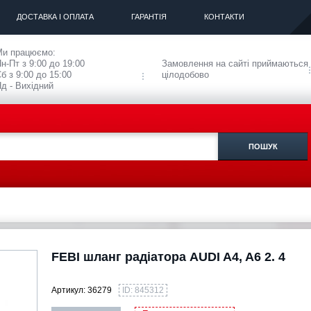
ДОСТАВКА І ОПЛАТА
ГАРАНТІЯ
КОНТАКТИ
Ми працюємо:
н-Пт з 9:00 до 19:00
Замовлення на сайті приймаються
б з 9:00 до 15:00
цілодобово
д - Вихідний
FEBI шланг радіатора AUDI A4, A6 2. 4
Артикул:
36279
ID: 845312