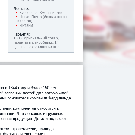
Доставка:
Курьер по г.Хмельницкий
Новая Почта (бесплатно от
1000 грн)
Интайм
Гарантія:
100% оригінальний товар,
гарантія від виробника. 14
днів на повернення коштів.
а в 1844 году и более 150 лет
ей запасных частей для автомобилей.
мени основателя компании Фердинанда
льных компонентов относится к
омпании. Для легковых и грузовых
разная продукция: Детали подвески –
ателя, трансмиссии, привода –
ы, фильтры и сцепление в