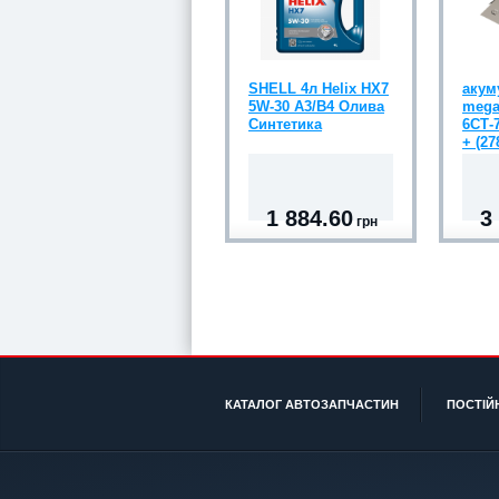
SHELL 4л Helix HX7
акум
5W-30 A3/B4 Олива
mega
Синтетика
6СТ-7
+ (27
1 884.60
3
грн
КАТАЛОГ АВТОЗАПЧАСТИН
ПОСТІЙ