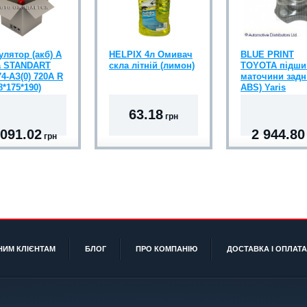
улятор (акб) A
HELPIX 4л Омивач
BLUE PRINT
 STANDART
скла літній (лимон)
TOYOTA підши
4-АЗ(0) 720A R
маточини задн.
8*175*190)
ABS) Yaris
63.18
грн
 091.02
2 944.80
грн
НИМ КЛІЄНТАМ
БЛОГ
ПРО КОМПАНІЮ
ДОСТАВКА І ОПЛАТА