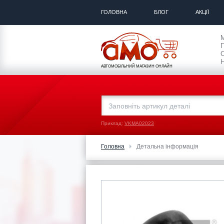
ГОЛОВНА
БЛОГ
АКЦІЇ
П
С
Н
АВТОМОБІЛЬНИЙ МАГАЗИН ОНЛАЙН
Приклад:
VKMA02023
Головна
Детальна інформація