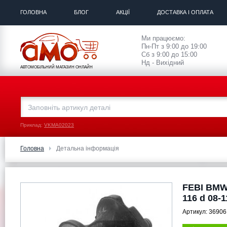
ГОЛОВНА
БЛОГ
АКЦІЇ
ДОСТАВКА І ОПЛАТА
Ми працюємо:
Пн-Пт з 9:00 до 19:00
Сб з 9:00 до 15:00
Нд - Вихідний
АВТОМОБІЛЬНИЙ МАГАЗИН ОНЛАЙН
Приклад:
VKMA02023
Головна
Детальна інформація
FEBI BMW
116 d 08-1
Артикул:
36906