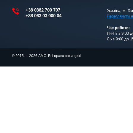
+38 0382 700 707
Україна, м. Х
+38 063 03 000 04
Переглянути н
Час роботи:
Пн-Пт з 9:00 д
Сб з 9:00 до 1
© 2015 — 2026 АМО. Всі права захищені