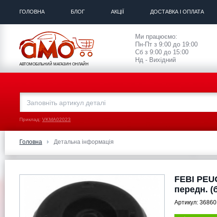
ГОЛОВНА
БЛОГ
АКЦІЇ
ДОСТАВКА І ОПЛАТА
Ми працюємо:
Пн-Пт з 9:00 до 19:00
Сб з 9:00 до 15:00
Нд - Вихідний
АВТОМОБІЛЬНИЙ МАГАЗИН ОНЛАЙН
Приклад:
VKMA02023
Головна
Детальна інформація
FEBI PEU
передн. (б
Артикул:
36860