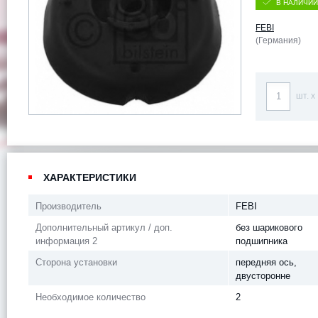
В НАЛИЧИИ
FEBI
(Германия)
шт. x
ХАРАКТЕРИСТИКИ
Производитель
FEBI
Дополнительный артикул / доп.
без шарикового
информация 2
подшипника
Сторона установки
передняя ось,
двусторонне
Необходимое количество
2