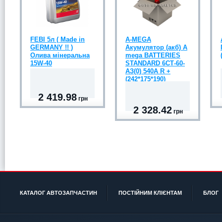
FEBI 5л ( Made in
A-MEGA
GERMANY !! )
Акумулятор (акб) A
Олива мінеральна
mega BATTERIES
15W-40
STANDARD 6СТ-60-
АЗ(0) 540A R +
(242*175*190)
2 419.98
грн
2 328.42
грн
КАТАЛОГ АВТОЗАПЧАСТИН
ПОСТІЙНИМ КЛІЄНТАМ
БЛОГ