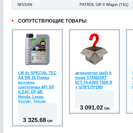
NISSAN
PATROL GR II Wagon (Y61)
СОПУТСТВУЮЩИЕ ТОВАРЫ
LM 4л SPECIAL TEC
акумулятор (акб) A
АА 0W-16 Олива
mega STANDART
моторна
6СТ-74-АЗ(0) 720A R
синтетична API SP,
+ (278*175*190)
ILSAC GF-6B;
Honda, Lexus,
Suzuki, Toyota
3 091.02
грн
3 325.68
грн