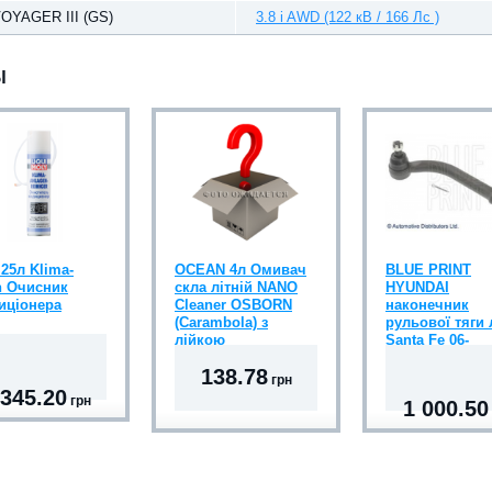
OYAGER III (GS)
3.8 i AWD (122 кВ / 166 Лс )
Ы
.25л Klima-
OCEAN 4л Омивач
BLUE PRINT
h Очисник
скла літній NANO
HYUNDAI
иціонера
Cleaner OSBORN
наконечник
(Carambola) з
рульової тяги 
лійкою
Santa Fe 06-
138.78
грн
 345.20
грн
1 000.50