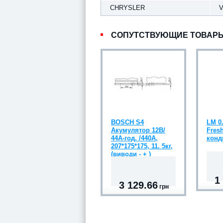
CHRYSLER
V
СОПУТСТВУЮЩИЕ ТОВАР
BOSCH S4
LM 0
Акумулятор 12В/
Fres
44А-год. /440А,
конд
207*175*175, 11. 5кг,
(виводи - + )
1
3 129.66
грн