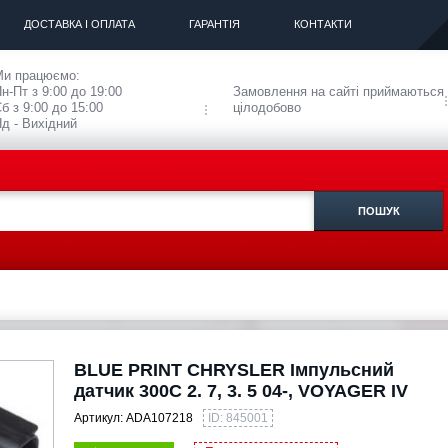
ДОСТАВКА І ОПЛАТА
ГАРАНТІЯ
КОНТАКТИ
Ми працюємо:
н-Пт з 9:00 до 19:00
Замовлення на сайті приймаються
б з 9:00 до 15:00
цілодобово
д - Вихідний
BLUE PRINT CHRYSLER Імпульсний
датчик 300C 2. 7, 3. 5 04-, VOYAGER IV
Артикул:
ADA107218
ID: 845001