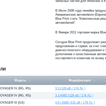
запасных частей для Японских и 
В Июле 2008 года линейка продук
Американские автомобили (Европе
Blue Print стать “Комплексным ре
автомобилей”.
В Январе 2011 торговая марка Blue P
Сегодня Blue Print продолжает ра
предложение и сервис за счет спе
диагностического оборудования и 
дополнение к качественным автом
поставляются клиентам по всему 
ИЛИ
Модель
Модификация
OYAGER IV (RG, RS)
3.3 (128 кВ / 174 Лс )
OYAGER IV (RG, RS)
3.3 AWD (128 кВ / 174 Лс )
OYAGER III (GS)
3.8 i AWD (131 кВ / 178 Лс )