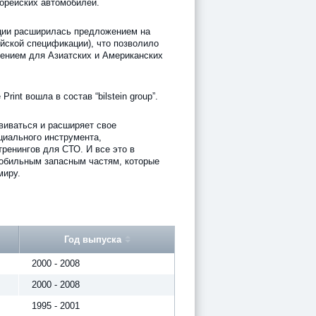
Корейских автомобилей.
ции расширилась предложением на
йской спецификации), что позволило
шением для Азиатских и Американских
rint вошла в состав “bilstein group”.
звиваться и расширяет свое
циального инструмента,
тренингов для СТО. И все это в
обильным запасным частям, которые
миру.
Год выпуска
2000 - 2008
2000 - 2008
1995 - 2001