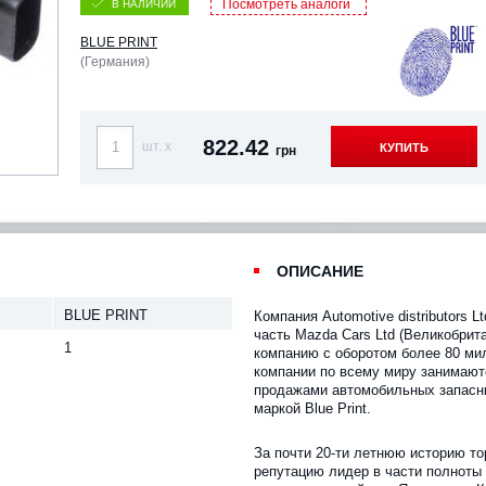
Посмотреть аналоги
В НАЛИЧИИ
BLUE PRINT
(Германия)
822.42
шт. x
КУПИТЬ
грн
ОПИСАНИЕ
BLUE PRINT
Компания Automotive distributors L
часть Mazda Cars Ltd (Великобрит
1
компанию с оборотом более 80 ми
компании по всему миру занимают
продажами автомобильных запасны
маркой Blue Print.
За почти 20-ти летнюю историю то
репутацию лидер в части полноты